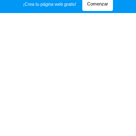
Comenzar
¡Crea tu página web gratis!
2.010-2.016.